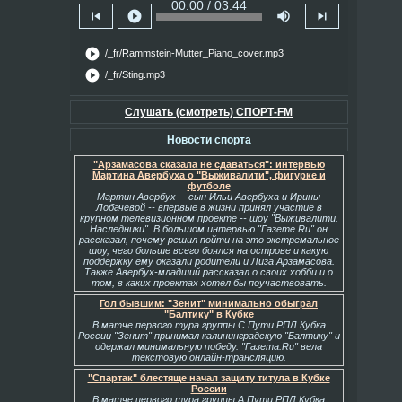
00:00 / 03:44
skip_previous
play_circle
volume_up
skip_next
play_circle
/_fr/Rammstein-Mutter_Piano_cover.mp3
play_circle
/_fr/Sting.mp3
Слушать (смотреть) СПОРТ-FM
Новости спорта
"Арзамасова сказала не сдаваться": интервью
Мартина Авербуха о "Выживалити", фигурке и
футболе
Мартин Авербух -- сын Ильи Авербуха и Ирины
Лобачевой -- впервые в жизни принял участие в
крупном телевизионном проекте -- шоу "Выживалити.
Наследники". В большом интервью "Газете.Ru" он
рассказал, почему решил пойти на это экстремальное
шоу, чего больше всего боялся на острове и какую
поддержку ему оказали родители и Лиза Арзамасова.
Также Авербух-младший рассказал о своих хобби и о
том, в каких проектах хотел бы поучаствовать.
Гол бывшим: "Зенит" минимально обыграл
"Балтику" в Кубке
В матче первого тура группы С Пути РПЛ Кубка
России "Зенит" принимал калининградскую "Балтику" и
одержал минимальную победу. "Газета.Ru" вела
текстовую онлайн-трансляцию.
"Спартак" блестяще начал защиту титула в Кубке
России
В матче первого тура группы А Пути РПЛ Кубка