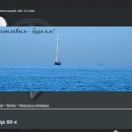
кательный сайт А.Carlin
ая
»
Видео
»
Красота и здоровье
а 80-х