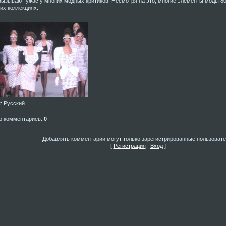
вызывают ужас у многих модных критиков. Несмотря на это, многие элементы моды 80
их коллекциях.
к
: Русский
о комментариев
:
0
Добавлять комментарии могут только зарегистрированные пользовате
[
Регистрация
|
Вход
]