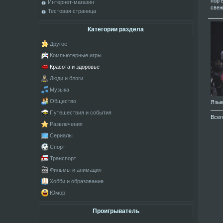
пор 
Интернет-магазин
свеж
Тестовая страница
Категории раздела
Другое
Компьютерные игры
Красота и здоровье
Люди и блоги
Музыка
Общество
Язы
Путешествия и события
Всег
Развлечения
Сериалы
Спорт
Транспорт
Фильмы и анимация
Хобби и образование
Юмор
Проигрыватель