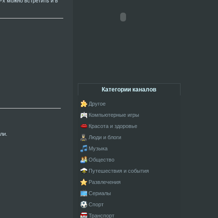
-х можно встретить и в
Категории каналов
Другое
Компьютерные игры
Красота и здоровье
ли.
Люди и блоги
Музыка
Общество
Путешествия и события
Развлечения
Сериалы
Спорт
Транспорт