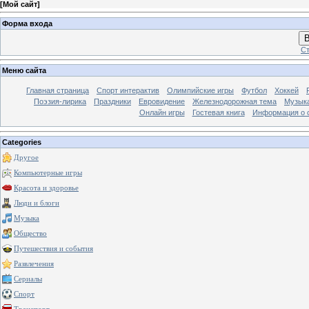
[
Мой сайт
]
Форма входа
В
Ст
Меню сайта
Главная страница
Спорт интерактив
Олимпийские игры
Футбол
Хоккей
Поэзия-лирика
Праздники
Евровидение
Железнодорожная тема
Музык
Онлайн игры
Гостевая книга
Информация о 
Categories
Другое
Компьютерные игры
Красота и здоровье
Люди и блоги
Музыка
Общество
Путешествия и события
Развлечения
Сериалы
Спорт