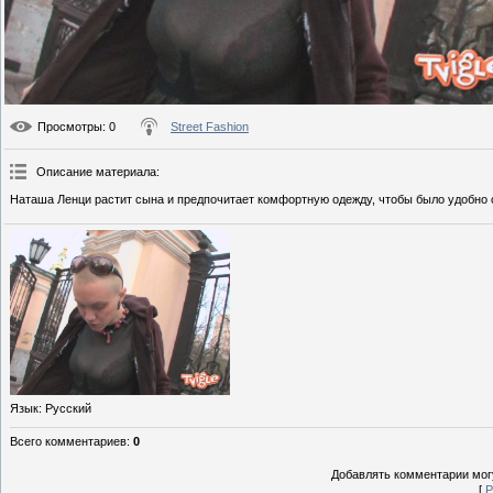
Просмотры
: 0
Street Fashion
Описание материала
:
Наташа Ленци растит сына и предпочитает комфортную одежду, чтобы было удобно 
Язык
: Русский
Всего комментариев
:
0
Добавлять комментарии могу
[
Р