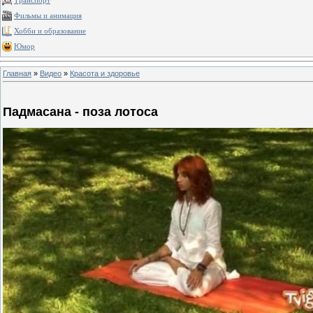
Транспорт
Фильмы и анимация
Хобби и образование
Юмор
Главная
»
Видео
»
Красота и здоровье
Падмасана - поза лотоса