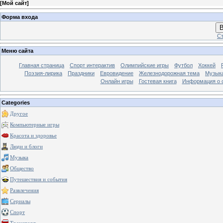
[
Мой сайт
]
Форма входа
В
Ст
Меню сайта
Главная страница
Спорт интерактив
Олимпийские игры
Футбол
Хоккей
Поэзия-лирика
Праздники
Евровидение
Железнодорожная тема
Музык
Онлайн игры
Гостевая книга
Информация о 
Categories
Другое
Компьютерные игры
Красота и здоровье
Люди и блоги
Музыка
Общество
Путешествия и события
Развлечения
Сериалы
Спорт