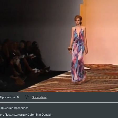
Просмотры
: 0
Shine show
Описание материала
:
он. Показ коллекции Julien MacDonald.