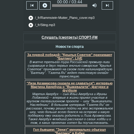
00:00 / 03:44
skip_previous
play_circle
volume_up
skip_next
play_circle
/_fr/Rammstein-Mutter_Piano_cover.mp3
play_circle
/_fr/Sting.mp3
Слушать (смотреть) СПОРТ-FM
Новости спорта
За первой победой: "Крылья Советов" принимают
"Балтику". LIVE
В матче третьего тура Российской премьер-лиги
сыгравшие в двух первых вничью самарские "Крылья
Советов" принимают на своем поле калининградскую
"Балтику". "Газета.Ru" ведет текстовую онлайн-
трансляцию.
"Лиза Арзамасова сказала не сдаваться": интервью
Мартина Авербуха о "Выживалити", фигурке и
футболе
Мартин Авербух -- сын Ильи Авербуха и Ирины
Лобачевой -- впервые в жизни принял участие в
крупном телевизионном проекте -- шоу "Выживалити.
Наследники". В большом интервью "Газете.Ru" он
рассказал, почему решил пойти на это экстремальное
шоу, чего больше всего боялся на острове и какую
поддержку ему оказали родители и Лиза Арзамасова.
Также Авербух-младший рассказал о своих хобби и о
том, в каких проектах хотел бы поучаствовать.
Гол бывшим: "Зенит" минимально обыграл
"Балтику" в Кубке