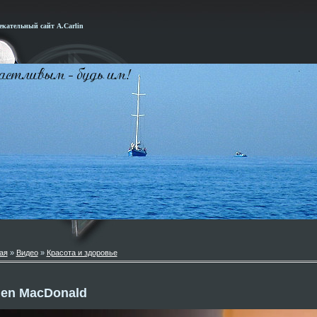
кательный сайт А.Carlin
ая
»
Видео
»
Красота и здоровье
ien MacDonald