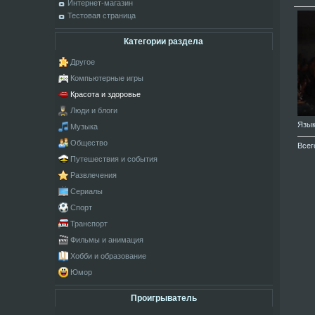
Интернет-магазин
Тестовая страница
Категории раздела
Другое
Компьютерные игры
Красота и здоровье
Люди и блоги
Язы
Музыка
Общество
Всег
Путешествия и события
Развлечения
Сериалы
Спорт
Транспорт
Фильмы и анимация
Хобби и образование
Юмор
Проигрыватель