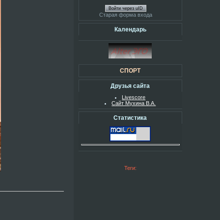
Войти через uID
Старая форма входа
Календарь
СПОРТ
Друзья сайта
Livescore
Сайт Мухина В.А.
Статистика
Теги: