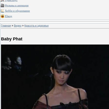
Транспорт
Фильмы и анимация
Хобби и образование
Юмор
Главная
»
Видео
»
Красота и здоровье
Baby Phat