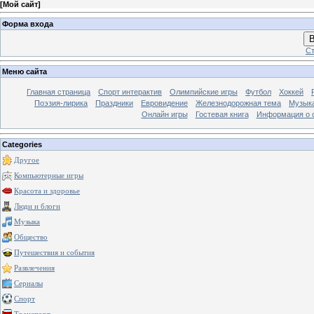
[
Мой сайт
]
Форма входа
В
Ст
Меню сайта
Главная страница
Спорт интерактив
Олимпийские игры
Футбол
Хоккей
Поэзия-лирика
Праздники
Евровидение
Железнодорожная тема
Музык
Онлайн игры
Гостевая книга
Информация о 
Categories
Другое
Компьютерные игры
Красота и здоровье
Люди и блоги
Музыка
Общество
Путешествия и события
Развлечения
Сериалы
Спорт