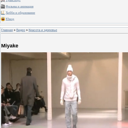
Транспорт
Фильмы и анимация
Хобби и образование
Юмор
Главная
»
Видео
»
Красота и здоровье
Miyake