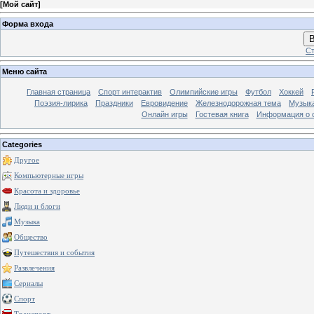
[
Мой сайт
]
Форма входа
В
Ст
Меню сайта
Главная страница
Спорт интерактив
Олимпийские игры
Футбол
Хоккей
Поэзия-лирика
Праздники
Евровидение
Железнодорожная тема
Музык
Онлайн игры
Гостевая книга
Информация о 
Categories
Другое
Компьютерные игры
Красота и здоровье
Люди и блоги
Музыка
Общество
Путешествия и события
Развлечения
Сериалы
Спорт