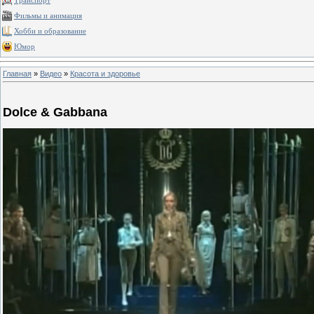
Транспорт
Фильмы и анимация
Хобби и образование
Юмор
Главная
»
Видео
»
Красота и здоровье
Dolce & Gabbana