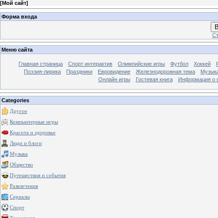
[
Мой сайт
]
Форма входа
В
Ст
Меню сайта
Главная страница
Спорт интерактив
Олимпийские игры
Футбол
Хоккей
Поэзия-лирика
Праздники
Евровидение
Железнодорожная тема
Музык
Онлайн игры
Гостевая книга
Информация о 
Categories
Другое
Компьютерные игры
Красота и здоровье
Люди и блоги
Музыка
Общество
Путешествия и события
Развлечения
Сериалы
Спорт