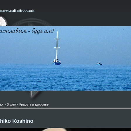
кательный сайт А.Carlin
ая
»
Видео
»
Красота и здоровье
hiko Koshino