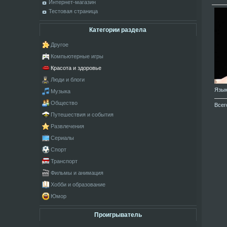
Интернет-магазин
Тестовая страница
Категории раздела
Другое
Компьютерные игры
Красота и здоровье
Люди и блоги
Язы
Музыка
Общество
Всег
Путешествия и события
Развлечения
Сериалы
Спорт
Транспорт
Фильмы и анимация
Хобби и образование
Юмор
Проигрыватель