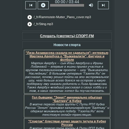
00:00 / 03:44
skip_previous
play_circle
volume_up
skip_next
play_circle
/_fr/Rammstein-Mutter_Piano_cover.mp3
play_circle
/_fr/Sting.mp3
Слушать (смотреть) СПОРТ-FM
Новости спорта
"Лиза Арзамасова сказала не сдаваться": интервью
Мартина Авербуха о "Выживалити", фигурке и
футболе
Мартин Авербух -- сын Ильи Авербуха и Ирины
Лобачевой -- впервые в жизни принял участие в
крупном телевизионном проекте -- шоу "Выживалити.
Наследники". В большом интервью "Газете.Ru" он
рассказал, почему решил пойти на это экстремальное
шоу, чего больше всего боялся на острове и какую
поддержку ему оказали родители и Лиза Арзамасова.
Также Авербух-младший рассказал о своих хобби и о
том, в каких проектах хотел бы поучаствовать.
Гол бывшим: "Зенит" минимально обыграл
"Балтику" в Кубке
В матче первого тура группы С Пути РПЛ Кубка
России "Зенит" принимал калининградскую "Балтику" и
одержал минимальную победу. "Газета.Ru" вела
текстовую онлайн-трансляцию.
"Спартак" блестяще начал защиту титула в Кубке
России
В матче первого тура группы А Пути РПЛ Кубка