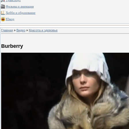
Транспорт
Фильмы и анимация
Хобби и образование
Юмор
Главная
»
Видео
»
Красота и здоровье
Burberry