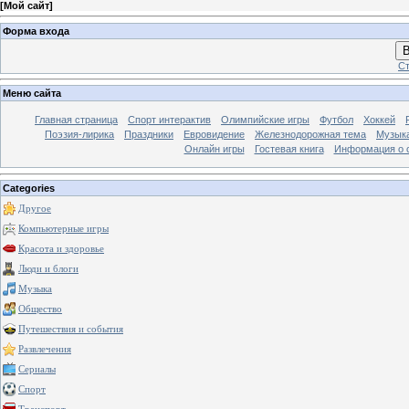
[
Мой сайт
]
Форма входа
В
Ст
Меню сайта
Главная страница
Спорт интерактив
Олимпийские игры
Футбол
Хоккей
Поэзия-лирика
Праздники
Евровидение
Железнодорожная тема
Музык
Онлайн игры
Гостевая книга
Информация о 
Categories
Другое
Компьютерные игры
Красота и здоровье
Люди и блоги
Музыка
Общество
Путешествия и события
Развлечения
Сериалы
Спорт