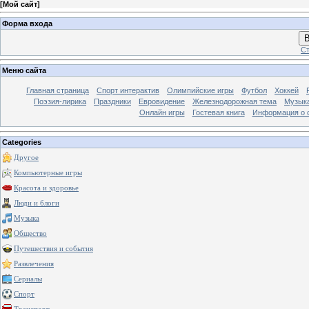
[
Мой сайт
]
Форма входа
В
Ст
Меню сайта
Главная страница
Спорт интерактив
Олимпийские игры
Футбол
Хоккей
Поэзия-лирика
Праздники
Евровидение
Железнодорожная тема
Музык
Онлайн игры
Гостевая книга
Информация о 
Categories
Другое
Компьютерные игры
Красота и здоровье
Люди и блоги
Музыка
Общество
Путешествия и события
Развлечения
Сериалы
Спорт