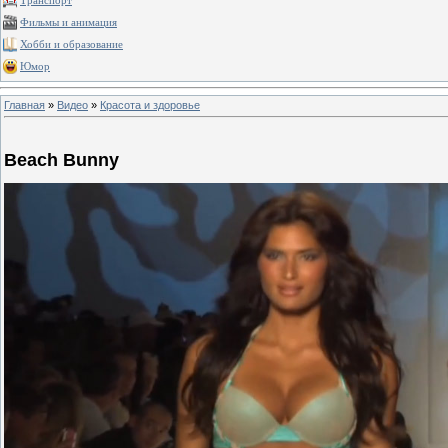
Транспорт
Фильмы и анимация
Хобби и образование
Юмор
Главная
»
Видео
»
Красота и здоровье
Beach Bunny