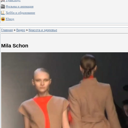
Транспорт
Фильмы и анимация
Хобби и образование
Юмор
Главная
»
Видео
»
Красота и здоровье
Mila Schon