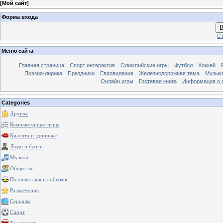
[
Мой сайт
]
Форма входа
В
Ст
Меню сайта
Главная страница
Спорт интерактив
Олимпийские игры
Футбол
Хоккей
Поэзия-лирика
Праздники
Евровидение
Железнодорожная тема
Музык
Онлайн игры
Гостевая книга
Информация о 
Categories
Другое
Компьютерные игры
Красота и здоровье
Люди и блоги
Музыка
Общество
Путешествия и события
Развлечения
Сериалы
Спорт