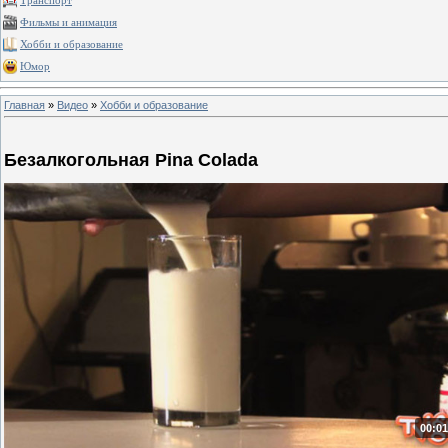
Транспорт
Фильмы и анимация
Хобби и образование
Юмор
Главная
»
Видео
»
Хобби и образование
Безалкогольная Pina Colada
00:01