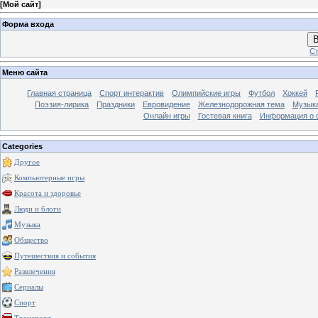
[
Мой сайт
]
Форма входа
В
Ст
Меню сайта
Главная страница
Спорт интерактив
Олимпийские игры
Футбол
Хоккей
Поэзия-лирика
Праздники
Евровидение
Железнодорожная тема
Музык
Онлайн игры
Гостевая книга
Информация о 
Categories
Другое
Компьютерные игры
Красота и здоровье
Люди и блоги
Музыка
Общество
Путешествия и события
Развлечения
Сериалы
Спорт