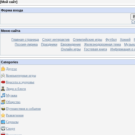
[
Мой сайт
]
Форма входа
В
Ст
Меню сайта
Главная страница
Спорт интерактив
Олимпийские игры
Футбол
Хоккей
Поэзия-лирика
Праздники
Евровидение
Железнодорожная тема
Музык
Онлайн игры
Гостевая книга
Информация о 
Categories
Другое
Компьютерные игры
Красота и здоровье
Люди и блоги
Музыка
Общество
Путешествия и события
Развлечения
Сериалы
Спорт