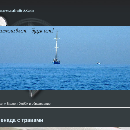
кательный сайт А.Carlin
ая
»
Видео
»
Хобби и образование
енада с травами