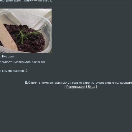
ано, розмарин, тимьян — по вкусу.
к
: Русский
ельность материала
: 00:01:09
о комментариев
:
0
Добавлять комментарии могут только зарегистрированные пользовате
[
Регистрация
|
Вход
]