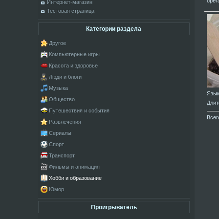
орег
Интернет-магазин
Тестовая страница
Категории раздела
Другое
Компьютерные игры
Красота и здоровье
Люди и блоги
Музыка
Язы
Общество
Длит
Путешествия и события
Всег
Развлечения
Сериалы
Спорт
Транспорт
Фильмы и анимация
Хобби и образование
Юмор
Проигрыватель