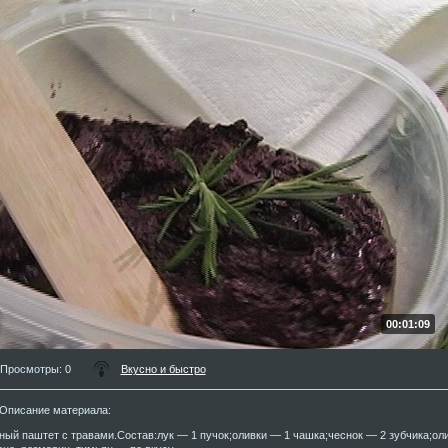
00:01:09
Просмотры
: 0
Вкусно и быстро
Описание материала
:
ный паштет с травами.Состав:лук — 1 пучок;оливки — 1 чашка;чеснок — 2 зубчика;оли