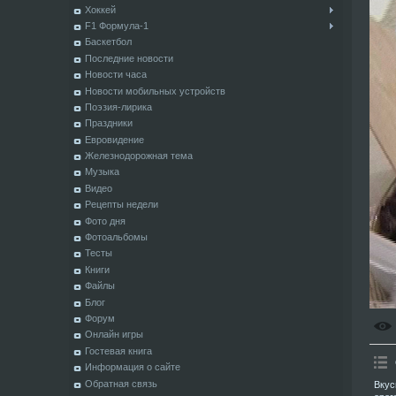
Хоккей
F1 Формула-1
Баскетбол
Последние новости
Новости часа
Новости мобильных устройств
Поэзия-лирика
Праздники
Евровидение
Железнодорожная тема
Музыка
Видео
Рецепты недели
Фото дня
Фотоальбомы
Тесты
Книги
Файлы
Блог
Форум
Онлайн игры
Гостевая книга
Информация о сайте
Обратная связь
Вкус