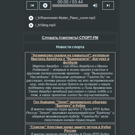
00:00 / 03:44
skip_previous
play_circle
volume_up
skip_next
play_circle
/_fr/Rammstein-Mutter_Piano_cover.mp3
play_circle
/_fr/Sting.mp3
Слушать (смотреть) СПОРТ-FM
Новости спорта
"Арзамасова сказала не сдаваться": интервью
Мартина Авербуха о "Выживалити", фигурке и
футболе
Мартин Авербух -- сын Ильи Авербуха и Ирины
Лобачевой -- впервые в жизни принял участие в
крупном телевизионном проекте -- шоу "Выживалити.
Наследники". В большом интервью "Газете.Ru" он
рассказал, почему решил пойти на это экстремальное
шоу, чего больше всего боялся на острове и какую
поддержку ему оказали родители и Лиза Арзамасова.
Также Авербух-младший рассказал о своих хобби и о
том, в каких проектах хотел бы поучаствовать.
Гол бывшим: "Зенит" минимально обыграл
"Балтику" в Кубке
В матче первого тура группы С Пути РПЛ Кубка
России "Зенит" принимал калининградскую "Балтику" и
одержал минимальную победу. "Газета.Ru" вела
текстовую онлайн-трансляцию.
"Спартак" блестяще начал защиту титула в Кубке
России
В матче первого тура группы А Пути РПЛ Кубка