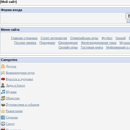
[
Мой сайт
]
Форма входа
В
Ст
Меню сайта
Главная страница
Спорт интерактив
Олимпийские игры
Футбол
Хоккей
Поэзия-лирика
Праздники
Евровидение
Железнодорожная тема
Музык
Онлайн игры
Гостевая книга
Информация о 
Categories
Другое
Компьютерные игры
Красота и здоровье
Люди и блоги
Музыка
Общество
Путешествия и события
Развлечения
Сериалы
Спорт