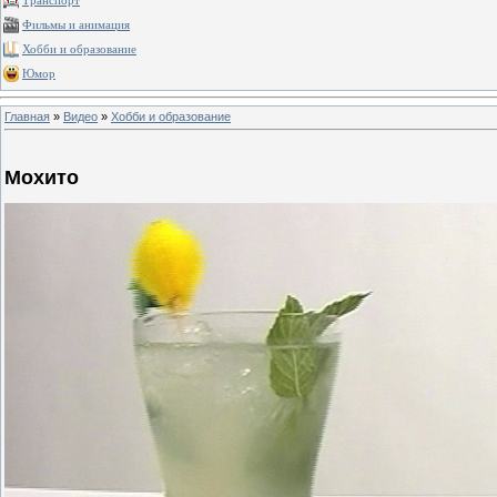
Транспорт
Фильмы и анимация
Хобби и образование
Юмор
Главная
»
Видео
»
Хобби и образование
Мохито