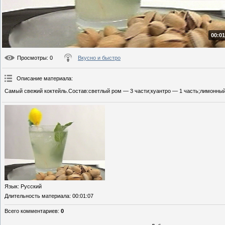
00:01
Просмотры
: 0
Вкусно и быстро
Описание материала
:
Самый свежий коктейль.Состав:светлый ром — 3 части;куантро — 1 часть;лимонный 
Язык
: Русский
Длительность материала
: 00:01:07
Всего комментариев
:
0