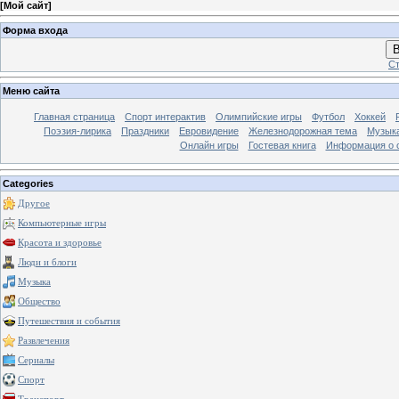
[
Мой сайт
]
Форма входа
В
Ст
Меню сайта
Главная страница
Спорт интерактив
Олимпийские игры
Футбол
Хоккей
Поэзия-лирика
Праздники
Евровидение
Железнодорожная тема
Музык
Онлайн игры
Гостевая книга
Информация о 
Categories
Другое
Компьютерные игры
Красота и здоровье
Люди и блоги
Музыка
Общество
Путешествия и события
Развлечения
Сериалы
Спорт