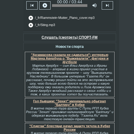
00:00 / 03:44
skip_previous
play_circle
volume_up
skip_next
play_circle
/_fr/Rammstein-Mutter_Piano_cover.mp3
play_circle
/_fr/Sting.mp3
Слушать (смотреть) СПОРТ-FM
Новости спорта
"Арзамасова сказала не сдаваться": интервью
Мартина Авербуха о "Выживалити", фигурке и
футболе
Мартин Авербух -- сын Ильи Авербуха и Ирины
Лобачевой -- впервые в жизни принял участие в
крупном телевизионном проекте -- шоу "Выживалити.
Наследники". В большом интервью "Газете.Ru" он
рассказал, почему решил пойти на это экстремальное
шоу, чего больше всего боялся на острове и какую
поддержку ему оказали родители и Лиза Арзамасова.
Также Авербух-младший рассказал о своих хобби и о
том, в каких проектах хотел бы поучаствовать.
Гол бывшим: "Зенит" минимально обыграл
"Балтику" в Кубке
В матче первого тура группы С Пути РПЛ Кубка
России "Зенит" принимал калининградскую "Балтику" и
одержал минимальную победу. "Газета.Ru" вела
текстовую онлайн-трансляцию.
"Спартак" блестяще начал защиту титула в Кубке
России
В матче первого тура группы А Пути РПЛ Кубка