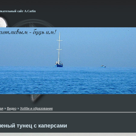
кательный сайт А.Carlin
ая
»
Видео
»
Хобби и образование
еный тунец с каперсами