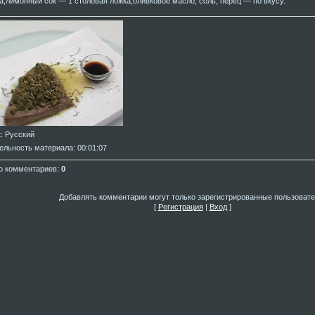
а;лимонный сок — 1 столовая ложка;оливковое масло, соль, перец — по вкусу.
к
: Русский
ельность материала
: 00:01:07
о комментариев
:
0
Добавлять комментарии могут только зарегистрированные пользовате
[
Регистрация
|
Вход
]