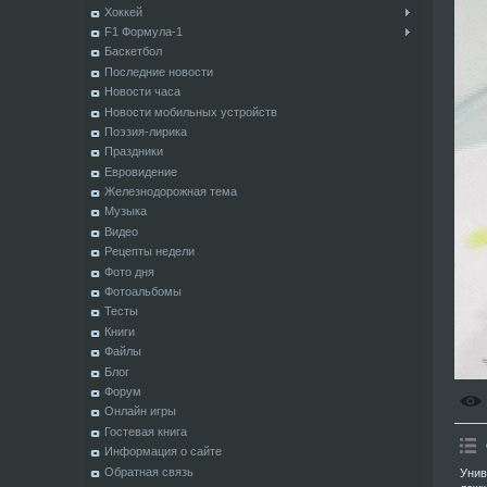
Хоккей
F1 Формула-1
Баскетбол
Последние новости
Новости часа
Новости мобильных устройств
Поэзия-лирика
Праздники
Евровидение
Железнодорожная тема
Музыка
Видео
Рецепты недели
Фото дня
Фотоальбомы
Тесты
Книги
Файлы
Блог
Форум
Онлайн игры
Гостевая книга
Информация о сайте
Обратная связь
Унив