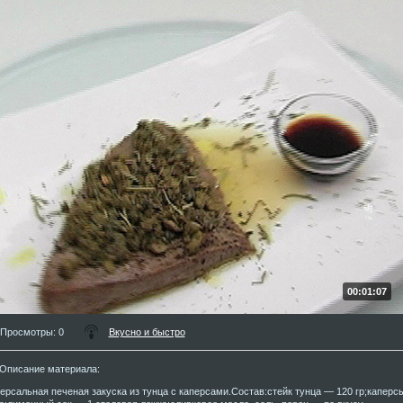
00:01:07
Просмотры
: 0
Вкусно и быстро
Описание материала
:
ерсальная печеная закуска из тунца с каперсами.Состав:стейк тунца — 120 гр;каперс