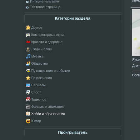
ложк
Интернет-магазин
Тестовая страница
Категории раздела
Другое
Компьютерные игры
Красота и здоровье
Люди и блоги
Музыка
Язы
Общество
Длит
Путешествия и события
Всег
Развлечения
Сериалы
Спорт
Транспорт
Фильмы и анимация
Хобби и образование
Юмор
Проигрыватель