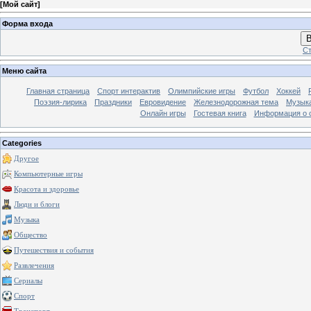
[
Мой сайт
]
Форма входа
В
Ст
Меню сайта
Главная страница
Спорт интерактив
Олимпийские игры
Футбол
Хоккей
Поэзия-лирика
Праздники
Евровидение
Железнодорожная тема
Музык
Онлайн игры
Гостевая книга
Информация о 
Categories
Другое
Компьютерные игры
Красота и здоровье
Люди и блоги
Музыка
Общество
Путешествия и события
Развлечения
Сериалы
Спорт