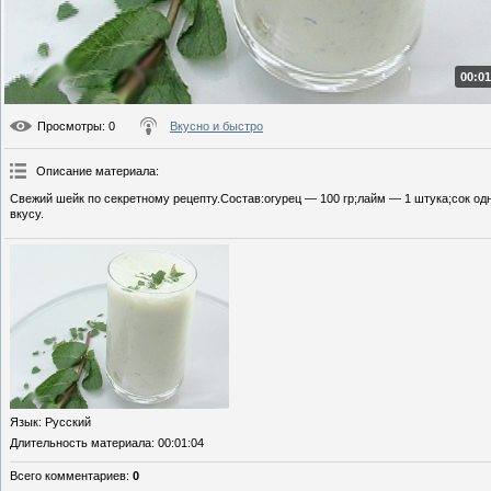
00:01
Просмотры
: 0
Вкусно и быстро
Описание материала
:
Свежий шейк по секретному рецепту.Состав:огурец — 100 гр;лайм — 1 штука;сок од
вкусу.
Язык
: Русский
Длительность материала
: 00:01:04
Всего комментариев
:
0