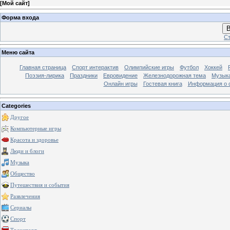
[
Мой сайт
]
Форма входа
В
Ст
Меню сайта
Главная страница
Спорт интерактив
Олимпийские игры
Футбол
Хоккей
Поэзия-лирика
Праздники
Евровидение
Железнодорожная тема
Музык
Онлайн игры
Гостевая книга
Информация о 
Categories
Другое
Компьютерные игры
Красота и здоровье
Люди и блоги
Музыка
Общество
Путешествия и события
Развлечения
Сериалы
Спорт