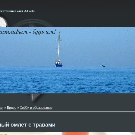
кательный сайт А.Carlin
ая
»
Видео
»
Хобби и образование
лый омлет с травами