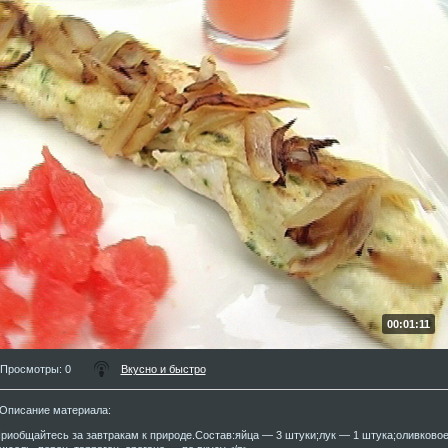
00:01:11
Просмотры
: 0
Вкусно и быстро
Описание материала
:
риобщайтесь за завтракам к природе.Состав:яйца — 3 штуки;лук — 1 штука;оливково