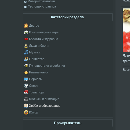
ложк
Интернет-магазин
Тестовая страница
Категории раздела
Другое
Компьютерные игры
Красота и здоровье
Люди и блоги
Музыка
Язы
Общество
Длит
Путешествия и события
Всег
Развлечения
Сериалы
Спорт
Транспорт
Фильмы и анимация
Хобби и образование
Юмор
Проигрыватель