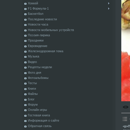
Хоккей
F1 Формула-1
Баскетбол
Последние новости
Новости часа
Новости мобильных устройств
Поэзия-лирика
Праздники
Евровидение
Железнодорожная тема
Музыка
Видео
Рецепты недели
Фото дня
Фотоальбомы
Тесты
Книги
Файлы
Блог
Форум
Онлайн игры
Гостевая книга
Информация о сайте
Обратная связь
<p>П