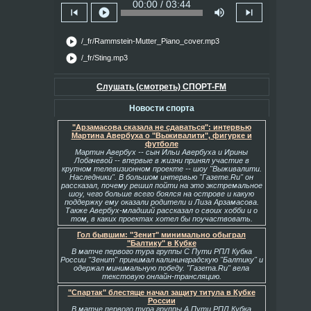
00:00 / 03:44
skip_previous
play_circle
volume_up
skip_next
play_circle
/_fr/Rammstein-Mutter_Piano_cover.mp3
play_circle
/_fr/Sting.mp3
Слушать (смотреть) СПОРТ-FM
Новости спорта
"Арзамасова сказала не сдаваться": интервью
Мартина Авербуха о "Выживалити", фигурке и
футболе
Мартин Авербух -- сын Ильи Авербуха и Ирины
Лобачевой -- впервые в жизни принял участие в
крупном телевизионном проекте -- шоу "Выживалити.
Наследники". В большом интервью "Газете.Ru" он
рассказал, почему решил пойти на это экстремальное
шоу, чего больше всего боялся на острове и какую
поддержку ему оказали родители и Лиза Арзамасова.
Также Авербух-младший рассказал о своих хобби и о
том, в каких проектах хотел бы поучаствовать.
Гол бывшим: "Зенит" минимально обыграл
"Балтику" в Кубке
В матче первого тура группы С Пути РПЛ Кубка
России "Зенит" принимал калининградскую "Балтику" и
одержал минимальную победу. "Газета.Ru" вела
текстовую онлайн-трансляцию.
"Спартак" блестяще начал защиту титула в Кубке
России
В матче первого тура группы А Пути РПЛ Кубка