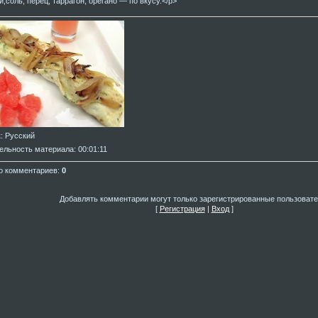
и;соль, перец, таррагон, орегано — по вкусу.</p>
к
: Русский
ельность материала
: 00:01:11
о комментариев
:
0
Добавлять комментарии могут только зарегистрированные пользовате
[
Регистрация
|
Вход
]