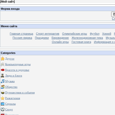
[
Мой сайт
]
Форма входа
В
Ст
Меню сайта
Главная страница
Спорт интерактив
Олимпийские игры
Футбол
Хоккей
Поэзия-лирика
Праздники
Евровидение
Железнодорожная тема
Музык
Онлайн игры
Гостевая книга
Информация о 
Categories
Другое
Компьютерные игры
Красота и здоровье
Люди и блоги
Музыка
Общество
Путешествия и события
Развлечения
Сериалы
Спорт