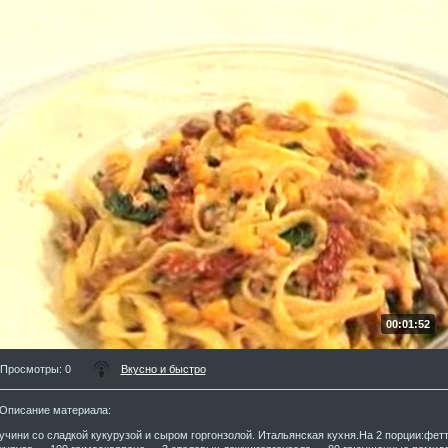
00:01:52
Просмотры
: 0
Вкусно и быстро
Описание материала
:
учини со сладкой кукурузой и сыром горгонзолой. Итальянская кухня.На 2 порции:фет