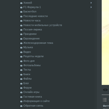
Хоккей
F1 Формула-1
Баскетбол
Последние новости
Новости часа
Новости мобильных устройств
Поэзия-лирика
Праздники
Евровидение
Железнодорожная тема
Музыка
Видео
Рецепты недели
Фото дня
Фотоальбомы
Тесты
Книги
Файлы
Блог
Форум
Онлайн игры
Гостевая книга
Информация о сайте
Обратная связь
Фетт