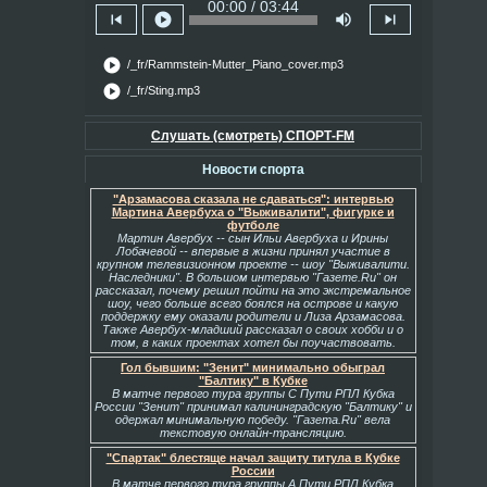
00:00 / 03:44
skip_previous
play_circle
volume_up
skip_next
play_circle
/_fr/Rammstein-Mutter_Piano_cover.mp3
play_circle
/_fr/Sting.mp3
Слушать (смотреть) СПОРТ-FM
Новости спорта
"Арзамасова сказала не сдаваться": интервью
Мартина Авербуха о "Выживалити", фигурке и
футболе
Мартин Авербух -- сын Ильи Авербуха и Ирины
Лобачевой -- впервые в жизни принял участие в
крупном телевизионном проекте -- шоу "Выживалити.
Наследники". В большом интервью "Газете.Ru" он
рассказал, почему решил пойти на это экстремальное
шоу, чего больше всего боялся на острове и какую
поддержку ему оказали родители и Лиза Арзамасова.
Также Авербух-младший рассказал о своих хобби и о
том, в каких проектах хотел бы поучаствовать.
Гол бывшим: "Зенит" минимально обыграл
"Балтику" в Кубке
В матче первого тура группы С Пути РПЛ Кубка
России "Зенит" принимал калининградскую "Балтику" и
одержал минимальную победу. "Газета.Ru" вела
текстовую онлайн-трансляцию.
"Спартак" блестяще начал защиту титула в Кубке
России
В матче первого тура группы А Пути РПЛ Кубка