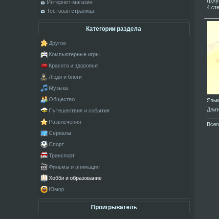
гр;к
Интернет-магазин
4 ст
Тестовая страница
Категории раздела
Другое
Компьютерные игры
Красота и здоровье
Люди и блоги
Музыка
Общество
Язы
Длит
Путешествия и события
Развлечения
Всег
Сериалы
Спорт
Транспорт
Фильмы и анимация
Хобби и образование
Юмор
Проигрыватель