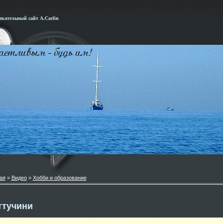
кательный сайт А.Carlin
ая
»
Видео
»
Хобби и образование
ттучини