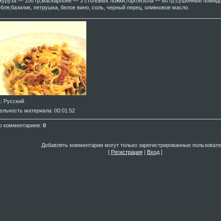
укуруза — 100 гр;маскарпоне — 3 столовых ложки;горгонзола — 80 гр;сушенные помид
ебля;базилик, петрушка, белое вино, соль, черный перец, оливковое масло.
к
: Русский
ельность материала
: 00:01:52
о комментариев
:
0
Добавлять комментарии могут только зарегистрированные пользовате
[
Регистрация
|
Вход
]