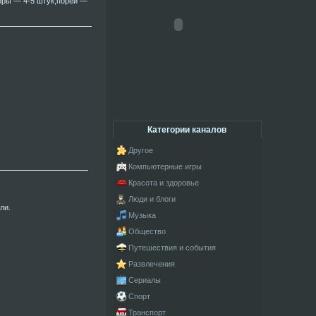
оры — 4-5 штук;порей —
Категории каналов
Другое
Компьютерные игры
Красота и здоровье
Люди и блоги
ли.
Музыка
Общество
Путешествия и события
Развлечения
Сериалы
Спорт
Транспорт