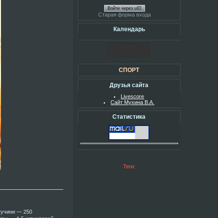
Войти через uID
Старая форма входа
Календарь
СПОРТ
Друзья сайта
Livescore
Сайт Мухина В.А.
Статистика
Теги:
тучини — 250