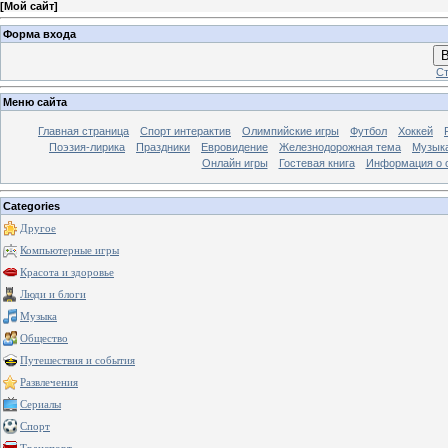
[
Мой сайт
]
Форма входа
В
Ст
Меню сайта
Главная страница
Спорт интерактив
Олимпийские игры
Футбол
Хоккей
Поэзия-лирика
Праздники
Евровидение
Железнодорожная тема
Музык
Онлайн игры
Гостевая книга
Информация о 
Categories
Другое
Компьютерные игры
Красота и здоровье
Люди и блоги
Музыка
Общество
Путешествия и события
Развлечения
Сериалы
Спорт