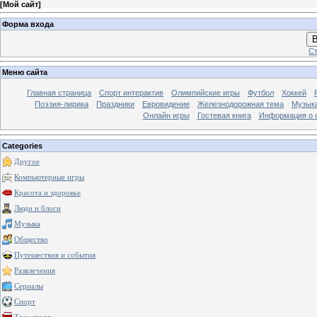
[
Мой сайт
]
Форма входа
В
Ст
Меню сайта
Главная страница
Спорт интерактив
Олимпийские игры
Футбол
Хоккей
Поэзия-лирика
Праздники
Евровидение
Железнодорожная тема
Музык
Онлайн игры
Гостевая книга
Информация о 
Categories
Другое
Компьютерные игры
Красота и здоровье
Люди и блоги
Музыка
Общество
Путешествия и события
Развлечения
Сериалы
Спорт