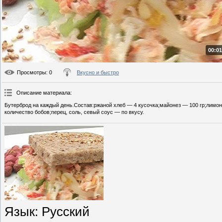
00:01
Просмотры
: 0
Вкусно и быстро
Описание материала
:
Бутерброд на каждый день.Состав:ржаной хлеб — 4 кусочка;майонез — 100 гр;лимон
количество бобов;перец, соль, севый соус — по вкусу.
Язык
: Русский