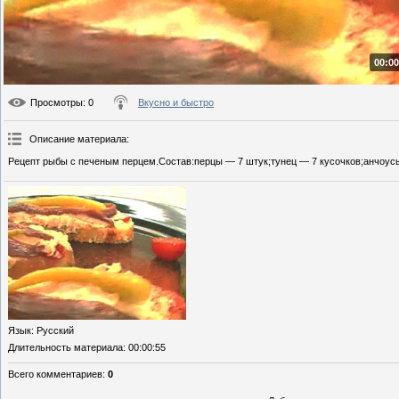
00:00
Просмотры
: 0
Вкусно и быстро
Описание материала
:
Рецепт рыбы с печеным перцем.Состав:перцы — 7 штук;тунец — 7 кусочков;анчоусы
Язык
: Русский
Длительность материала
: 00:00:55
Всего комментариев
:
0