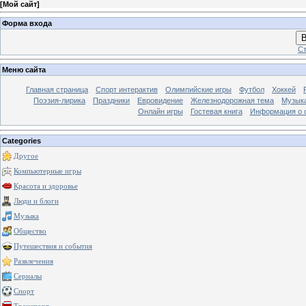
[
Мой сайт
]
Форма входа
В
Ст
Меню сайта
Главная страница
Спорт интерактив
Олимпийские игры
Футбол
Хоккей
Поэзия-лирика
Праздники
Евровидение
Железнодорожная тема
Музык
Онлайн игры
Гостевая книга
Информация о 
Categories
Другое
Компьютерные игры
Красота и здоровье
Люди и блоги
Музыка
Общество
Путешествия и события
Развлечения
Сериалы
Спорт