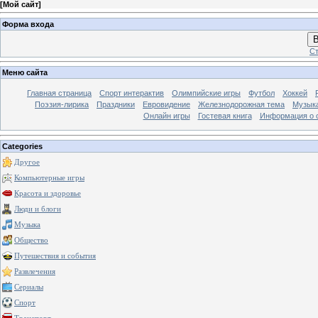
[
Мой сайт
]
Форма входа
В
Ст
Меню сайта
Главная страница
Спорт интерактив
Олимпийские игры
Футбол
Хоккей
Поэзия-лирика
Праздники
Евровидение
Железнодорожная тема
Музык
Онлайн игры
Гостевая книга
Информация о 
Categories
Другое
Компьютерные игры
Красота и здоровье
Люди и блоги
Музыка
Общество
Путешествия и события
Развлечения
Сериалы
Спорт