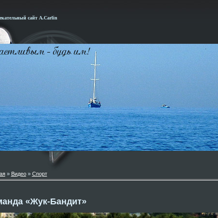
кательный сайт А.Carlin
ая
»
Видео
»
Спорт
манда «Жук-Бандит»