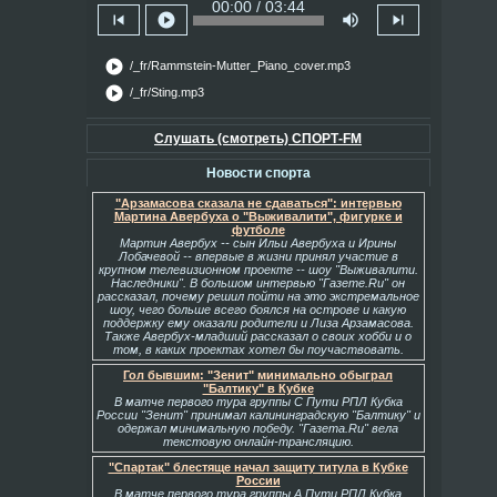
00:00 / 03:44
skip_previous
play_circle
volume_up
skip_next
play_circle
/_fr/Rammstein-Mutter_Piano_cover.mp3
play_circle
/_fr/Sting.mp3
Слушать (смотреть) СПОРТ-FM
Новости спорта
"Арзамасова сказала не сдаваться": интервью
Мартина Авербуха о "Выживалити", фигурке и
футболе
Мартин Авербух -- сын Ильи Авербуха и Ирины
Лобачевой -- впервые в жизни принял участие в
крупном телевизионном проекте -- шоу "Выживалити.
Наследники". В большом интервью "Газете.Ru" он
рассказал, почему решил пойти на это экстремальное
шоу, чего больше всего боялся на острове и какую
поддержку ему оказали родители и Лиза Арзамасова.
Также Авербух-младший рассказал о своих хобби и о
том, в каких проектах хотел бы поучаствовать.
Гол бывшим: "Зенит" минимально обыграл
"Балтику" в Кубке
В матче первого тура группы С Пути РПЛ Кубка
России "Зенит" принимал калининградскую "Балтику" и
одержал минимальную победу. "Газета.Ru" вела
текстовую онлайн-трансляцию.
"Спартак" блестяще начал защиту титула в Кубке
России
В матче первого тура группы А Пути РПЛ Кубка