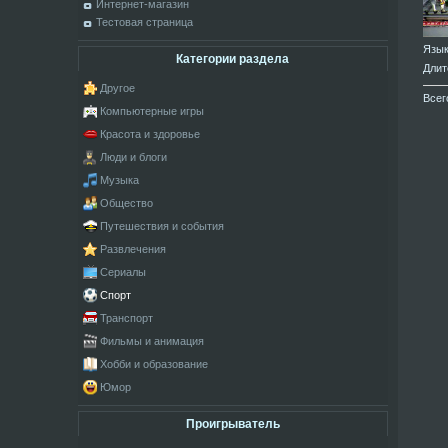
Интернет-магазин
Тестовая страница
Язы
Категории раздела
Длит
Другое
Всег
Компьютерные игры
Красота и здоровье
Люди и блоги
Музыка
Общество
Путешествия и события
Развлечения
Сериалы
Спорт
Транспорт
Фильмы и анимация
Хобби и образование
Юмор
Проигрыватель