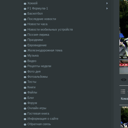
Хоккей
F1 Формула-1
Баскетбол
Последние новости
Новости часа
Новости мобильных устройств
Поэзия-лирика
Праздники
Евровидение
Железнодорожная тема
Музыка
Видео
Рецепты недели
Фото дня
Фотоальбомы
Тесты
Книги
Файлы
Блог
Кома
Форум
Онлайн игры
Гостевая книга
Информация о сайте
Обратная связь