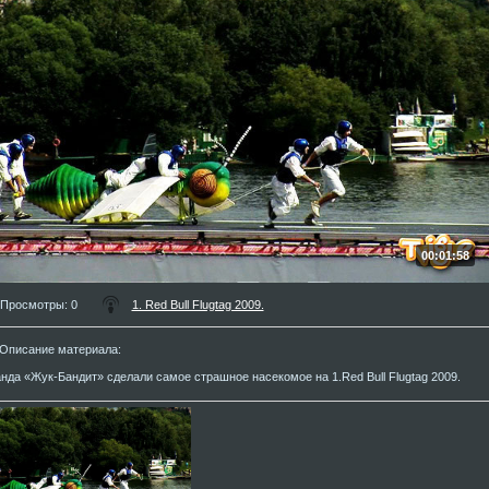
00:01:58
Просмотры
: 0
1. Red Bull Flugtag 2009.
Описание материала
:
нда «Жук-Бандит» сделали самое страшное насекомое на 1.Red Bull Flugtag 2009.