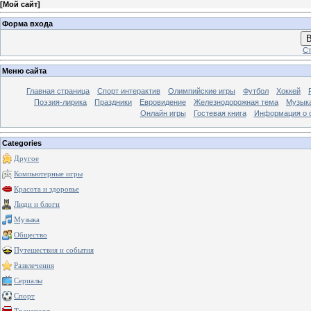
[
Мой сайт
]
Форма входа
В
Ст
Меню сайта
Главная страница
Спорт интерактив
Олимпийские игры
Футбол
Хоккей
Поэзия-лирика
Праздники
Евровидение
Железнодорожная тема
Музык
Онлайн игры
Гостевая книга
Информация о 
Categories
Другое
Компьютерные игры
Красота и здоровье
Люди и блоги
Музыка
Общество
Путешествия и события
Развлечения
Сериалы
Спорт