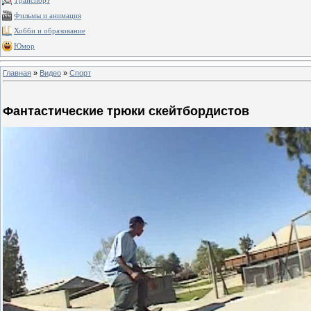
Транспорт
Фильмы и анимация
Хобби и образование
Юмор
Главная
»
Видео
»
Спорт
Фантастические трюки скейтбордистов