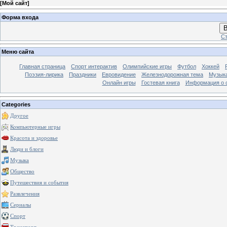
[
Мой сайт
]
Форма входа
В
Ст
Меню сайта
Главная страница
Спорт интерактив
Олимпийские игры
Футбол
Хоккей
Поэзия-лирика
Праздники
Евровидение
Железнодорожная тема
Музык
Онлайн игры
Гостевая книга
Информация о 
Categories
Другое
Компьютерные игры
Красота и здоровье
Люди и блоги
Музыка
Общество
Путешествия и события
Развлечения
Сериалы
Спорт