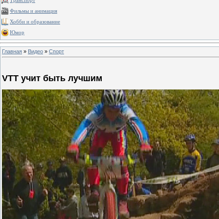
Транспорт
Фильмы и анимация
Хобби и образование
Юмор
Главная
»
Видео
»
Спорт
VTT учит быть лучшим