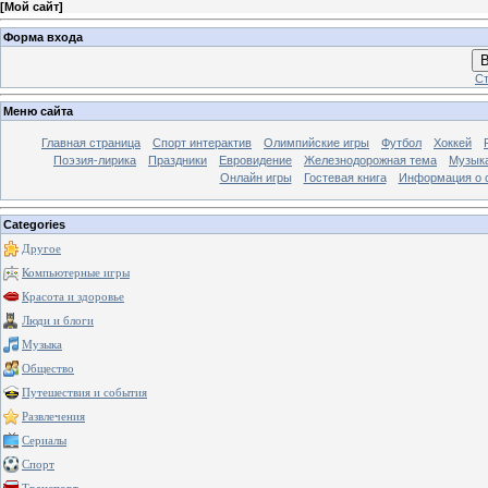
[
Мой сайт
]
Форма входа
В
Ст
Меню сайта
Главная страница
Спорт интерактив
Олимпийские игры
Футбол
Хоккей
Поэзия-лирика
Праздники
Евровидение
Железнодорожная тема
Музык
Онлайн игры
Гостевая книга
Информация о 
Categories
Другое
Компьютерные игры
Красота и здоровье
Люди и блоги
Музыка
Общество
Путешествия и события
Развлечения
Сериалы
Спорт