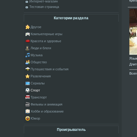
креп
Интернет-магазин
Тестовая страница
Категории раздела
Другое
Компьютерные игры
Красота и здоровье
Люди и блоги
Музыка
Язы
Общество
Длит
Путешествия и события
Всег
Развлечения
Сериалы
Спорт
Транспорт
Фильмы и анимация
Хобби и образование
Юмор
Проигрыватель