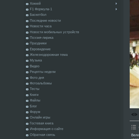
Хоккей
F1 Формула-1
Баскетбол
Последние новости
Новости часа
Новости мобильных устройств
Поэзия-лирика
Праздники
Евровидение
Железнодорожная тема
Музыка
Видео
Рецепты недели
Фото дня
Фотоальбомы
Тесты
Книги
Файлы
Блог
Форум
Онлайн игры
Гостевая книга
Информация о сайте
Обратная связь
Вело