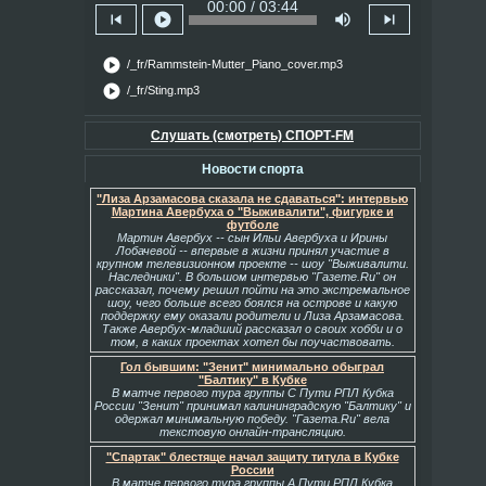
00:00 / 03:44
skip_previous
play_circle
volume_up
skip_next
play_circle
/_fr/Rammstein-Mutter_Piano_cover.mp3
play_circle
/_fr/Sting.mp3
Слушать (смотреть) СПОРТ-FM
Новости спорта
"Лиза Арзамасова сказала не сдаваться": интервью
Мартина Авербуха о "Выживалити", фигурке и
футболе
Мартин Авербух -- сын Ильи Авербуха и Ирины
Лобачевой -- впервые в жизни принял участие в
крупном телевизионном проекте -- шоу "Выживалити.
Наследники". В большом интервью "Газете.Ru" он
рассказал, почему решил пойти на это экстремальное
шоу, чего больше всего боялся на острове и какую
поддержку ему оказали родители и Лиза Арзамасова.
Также Авербух-младший рассказал о своих хобби и о
том, в каких проектах хотел бы поучаствовать.
Гол бывшим: "Зенит" минимально обыграл
"Балтику" в Кубке
В матче первого тура группы С Пути РПЛ Кубка
России "Зенит" принимал калининградскую "Балтику" и
одержал минимальную победу. "Газета.Ru" вела
текстовую онлайн-трансляцию.
"Спартак" блестяще начал защиту титула в Кубке
России
В матче первого тура группы А Пути РПЛ Кубка