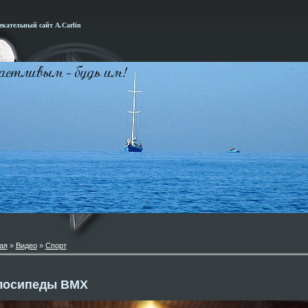
кательный сайт А.Carlin
ая
»
Видео
»
Спорт
лосипеды BMX