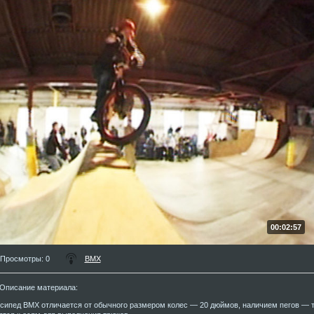
00:02:57
Просмотры
: 0
BMX
Описание материала
:
сипед BMX отличается от обычного размером колес — 20 дюймов, наличием пегов — т