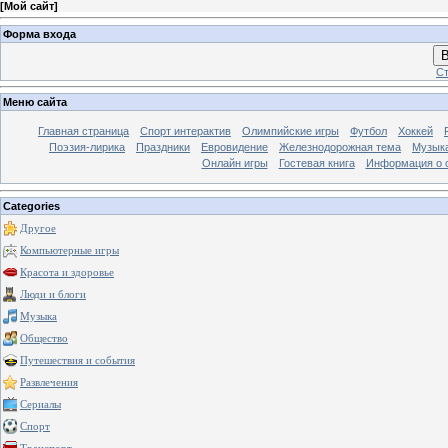
[
Мой сайт
]
Форма входа
В
Ст
Меню сайта
Главная страница
Спорт интерактив
Олимпийские игры
Футбол
Хоккей
Поэзия-лирика
Праздники
Евровидение
Железнодорожная тема
Музык
Онлайн игры
Гостевая книга
Информация о 
Categories
Другое
Компьютерные игры
Красота и здоровье
Люди и блоги
Музыка
Общество
Путешествия и события
Развлечения
Сериалы
Спорт