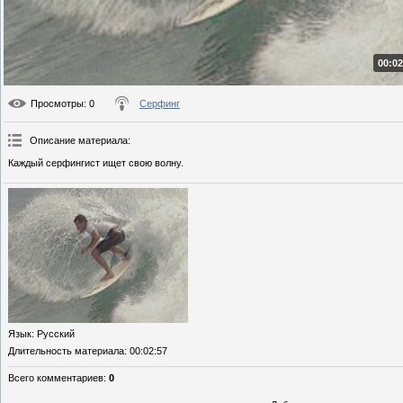
00:02
Просмотры
: 0
Серфинг
Описание материала
:
Каждый серфингист ищет свою волну.
Язык
: Русский
Длительность материала
: 00:02:57
Всего комментариев
:
0