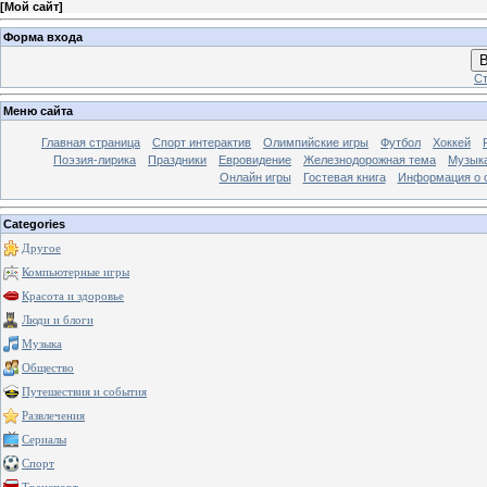
[
Мой сайт
]
Форма входа
В
Ст
Меню сайта
Главная страница
Спорт интерактив
Олимпийские игры
Футбол
Хоккей
Поэзия-лирика
Праздники
Евровидение
Железнодорожная тема
Музык
Онлайн игры
Гостевая книга
Информация о 
Categories
Другое
Компьютерные игры
Красота и здоровье
Люди и блоги
Музыка
Общество
Путешествия и события
Развлечения
Сериалы
Спорт