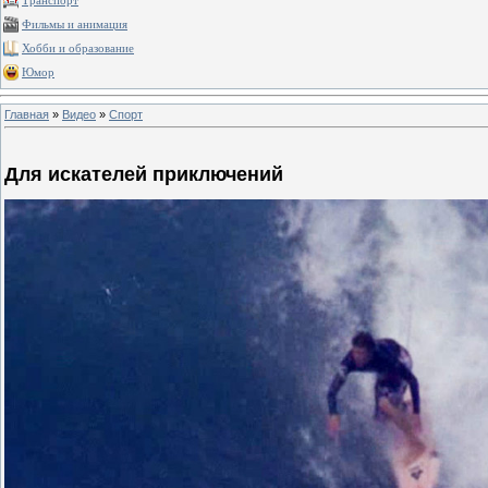
Транспорт
Фильмы и анимация
Хобби и образование
Юмор
Главная
»
Видео
»
Спорт
Для искателей приключений