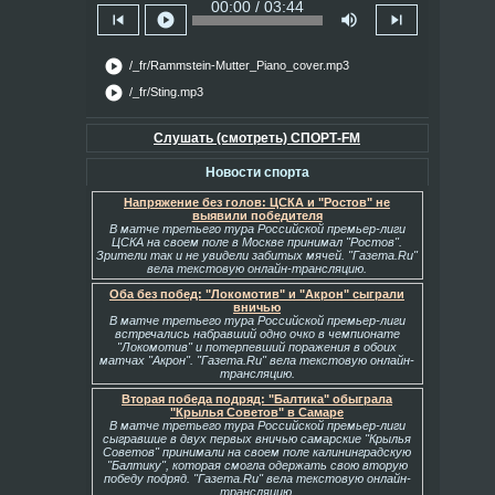
00:00 / 03:44
skip_previous
play_circle
volume_up
skip_next
play_circle
/_fr/Rammstein-Mutter_Piano_cover.mp3
play_circle
/_fr/Sting.mp3
Слушать (смотреть) СПОРТ-FM
Новости спорта
Напряжение без голов: ЦСКА и "Ростов" не
выявили победителя
В матче третьего тура Российской премьер-лиги
ЦСКА на своем поле в Москве принимал "Ростов".
Зрители так и не увидели забитых мячей. "Газета.Ru"
вела текстовую онлайн-трансляцию.
Оба без побед: "Локомотив" и "Акрон" сыграли
вничью
В матче третьего тура Российской премьер-лиги
встречались набравший одно очко в чемпионате
"Локомотив" и потерпевший поражения в обоих
матчах "Акрон". "Газета.Ru" вела текстовую онлайн-
трансляцию.
Вторая победа подряд: "Балтика" обыграла
"Крылья Советов" в Самаре
В матче третьего тура Российской премьер-лиги
сыгравшие в двух первых вничью самарские "Крылья
Советов" принимали на своем поле калининградскую
"Балтику", которая смогла одержать свою вторую
победу подряд. "Газета.Ru" вела текстовую онлайн-
трансляцию.