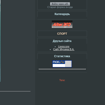
Войти через uID
Старая форма входа
Календарь
СПОРТ
Друзья сайта
Livescore
Сайт Мухина В.А.
Статистика
Теги: