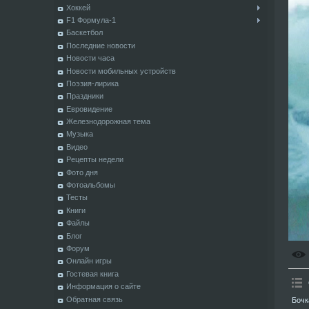
Хоккей
F1 Формула-1
Баскетбол
Последние новости
Новости часа
Новости мобильных устройств
Поэзия-лирика
Праздники
Евровидение
Железнодорожная тема
Музыка
Видео
Рецепты недели
Фото дня
Фотоальбомы
Тесты
Книги
Файлы
Блог
Форум
Онлайн игры
Гостевая книга
Информация о сайте
Обратная связь
Бочк