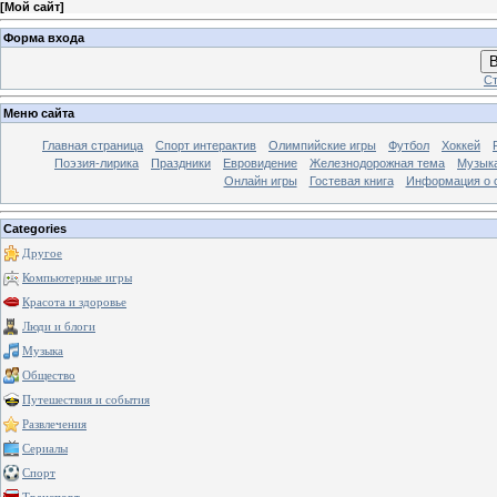
[
Мой сайт
]
Форма входа
В
Ст
Меню сайта
Главная страница
Спорт интерактив
Олимпийские игры
Футбол
Хоккей
Поэзия-лирика
Праздники
Евровидение
Железнодорожная тема
Музык
Онлайн игры
Гостевая книга
Информация о 
Categories
Другое
Компьютерные игры
Красота и здоровье
Люди и блоги
Музыка
Общество
Путешествия и события
Развлечения
Сериалы
Спорт