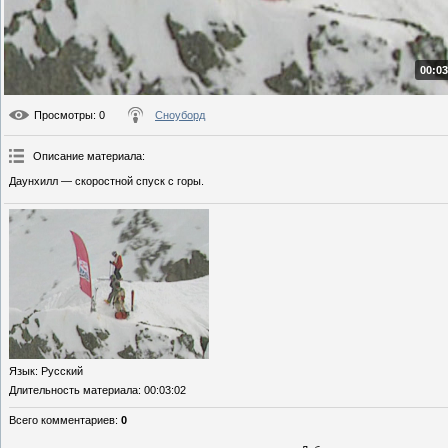
00:03
Просмотры
: 0
Сноуборд
Описание материала
:
Даунхилл — скоростной спуск с горы.
Язык
: Русский
Длительность материала
: 00:03:02
Всего комментариев
:
0