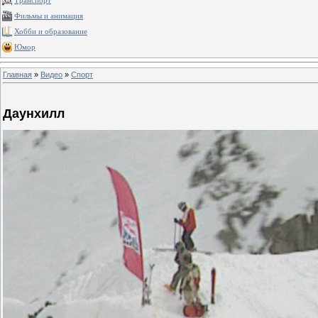
Транспорт
Фильмы и анимация
Хобби и образование
Юмор
Главная
»
Видео
»
Спорт
Даунхилл