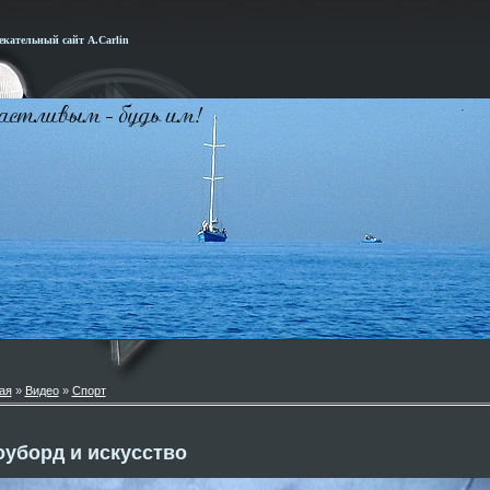
кательный сайт А.Carlin
ая
»
Видео
»
Спорт
уборд и искусство