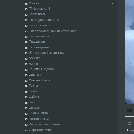
Хоккей
F1 Формула-1
Баскетбол
Последние новости
Новости часа
Новости мобильных устройств
Поэзия-лирика
Праздники
Евровидение
Железнодорожная тема
Музыка
Видео
Рецепты недели
Фото дня
Фотоальбомы
Тесты
Книги
Файлы
Блог
Форум
Онлайн игры
Гостевая книга
Информация о сайте
Обратная связь
Твор