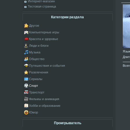
Интернет-магазин
Тестовая страница
Категории раздела
Другое
Компьютерные игры
Красота и здоровье
Люди и блоги
Язы
Музыка
Длит
Общество
Всег
Путешествия и события
Развлечения
Сериалы
Спорт
Транспорт
Фильмы и анимация
Хобби и образование
Юмор
Проигрыватель