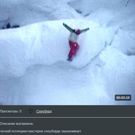
00:03:10
Просмотры
: 0
Сноуборд
Описание материала
:
ческий потенциал мастеров сноуборда зашкаливает.