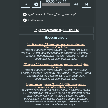
00:00 / 03:44
skip_previous
play_circle
volume_up
skip_next
play_circle
/_fr/Rammstein-Mutter_Piano_cover.mp3
play_circle
/_fr/Sting.mp3
Слушать (смотреть) СПОРТ-FM
Новости спорта
Гол бывшим: "Зенит" минимально обыграл
"Балтику" в Кубке
В матче первого тура группы С Пути РПЛ Кубка
России "Зенит" принимал калининградскую "Балтику" и
одержал минимальную победу. "Газета.Ru" вела
текстовую онлайн-трансляцию.
"Спартак" блестяще начал защиту титула в Кубке
России
В матче первого тура группы А Пути РПЛ Кубка
России в Москве "Спартак" принимал "Оренбург". Игра
завершилась со счетом 5:1' "Газета.Ru" вела
текстовую онлайн-трансляцию.
Геройство и драма "Локо": ЦСКА выиграл по
пенальти дерби в Кубке России
В матче первого тура Кубка России в группе D Пути
РПЛ "Локомотив" принимал ЦСКА в столичном дерби,
полностью уступал по игре и счету, но смог
отыграться в концовке. Однако в серии пенальти
сильнее были все равно армейцы. "Газета.Ru" вела
текстовую онлайн-трансляцию.