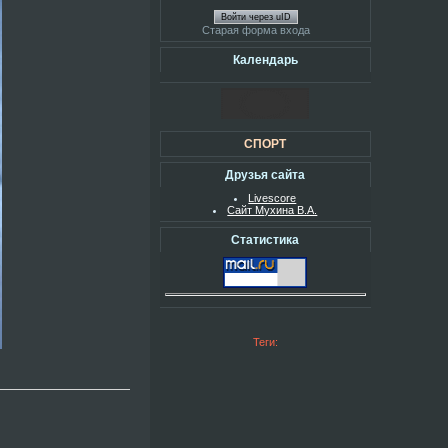
Войти через uID
Старая форма входа
Календарь
СПОРТ
Друзья сайта
Livescore
Сайт Мухина В.А.
Статистика
Теги: