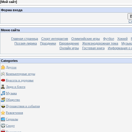
[
Мой сайт
]
Форма входа
В
Ст
Меню сайта
Главная страница
Спорт интерактив
Олимпийские игры
Футбол
Хоккей
Поэзия-лирика
Праздники
Евровидение
Железнодорожная тема
Музык
Онлайн игры
Гостевая книга
Информация о 
Categories
Другое
Компьютерные игры
Красота и здоровье
Люди и блоги
Музыка
Общество
Путешествия и события
Развлечения
Сериалы
Спорт