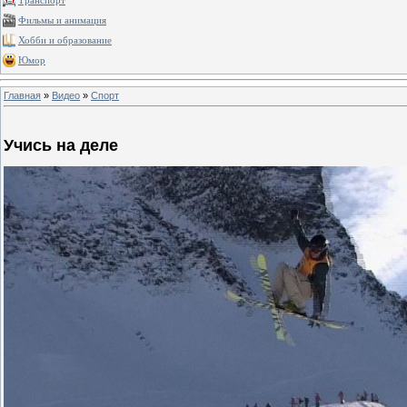
Транспорт
Фильмы и анимация
Хобби и образование
Юмор
Главная
»
Видео
»
Спорт
Учись на деле