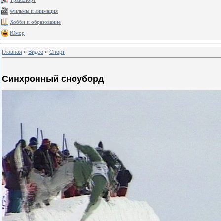
Транспорт
Фильмы и анимация
Хобби и образование
Юмор
Главная
»
Видео
»
Спорт
Синхронный сноуборд