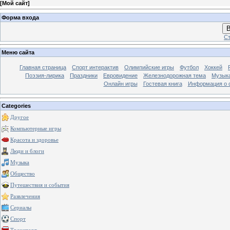
[
Мой сайт
]
Форма входа
В
Ст
Меню сайта
Главная страница
Спорт интерактив
Олимпийские игры
Футбол
Хоккей
Поэзия-лирика
Праздники
Евровидение
Железнодорожная тема
Музык
Онлайн игры
Гостевая книга
Информация о 
Categories
Другое
Компьютерные игры
Красота и здоровье
Люди и блоги
Музыка
Общество
Путешествия и события
Развлечения
Сериалы
Спорт