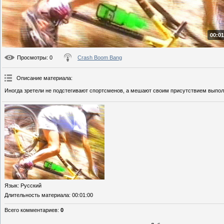
00:01
Просмотры
: 0
Crash Boom Bang
Описание материала
:
Иногда зретели не подстегивают спортсменов, а мешают своим присутствием выпол
Язык
: Русский
Длительность материала
: 00:01:00
Всего комментариев
:
0