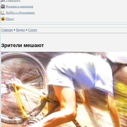
Транспорт
Фильмы и анимация
Хобби и образование
Юмор
Главная
»
Видео
»
Спорт
Зрители мешают