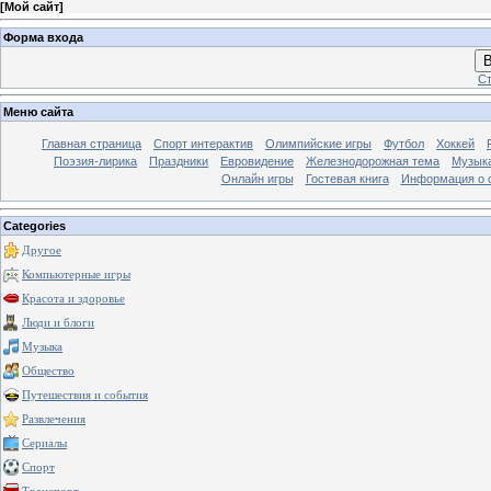
[
Мой сайт
]
Форма входа
В
Ст
Меню сайта
Главная страница
Спорт интерактив
Олимпийские игры
Футбол
Хоккей
Поэзия-лирика
Праздники
Евровидение
Железнодорожная тема
Музык
Онлайн игры
Гостевая книга
Информация о 
Categories
Другое
Компьютерные игры
Красота и здоровье
Люди и блоги
Музыка
Общество
Путешествия и события
Развлечения
Сериалы
Спорт