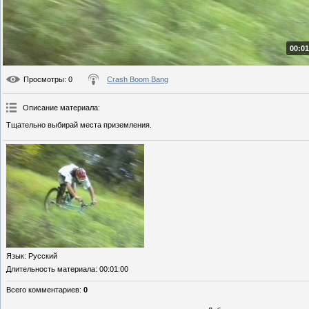
00:01
Просмотры
: 0
Crash Boom Bang
Описание материала
:
Тщательно выбирай места приземления.
Язык
: Русский
Длительность материала
: 00:01:00
Всего комментариев
:
0