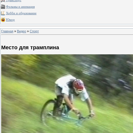
Транспорт
Фильмы и анимация
Хобби и образование
Юмор
Главная
»
Видео
»
Спорт
Место для трамплина