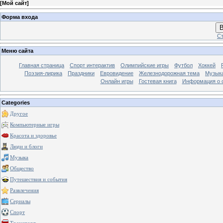
[
Мой сайт
]
Форма входа
В
Ст
Меню сайта
Главная страница
Спорт интерактив
Олимпийские игры
Футбол
Хоккей
Поэзия-лирика
Праздники
Евровидение
Железнодорожная тема
Музык
Онлайн игры
Гостевая книга
Информация о 
Categories
Другое
Компьютерные игры
Красота и здоровье
Люди и блоги
Музыка
Общество
Путешествия и события
Развлечения
Сериалы
Спорт