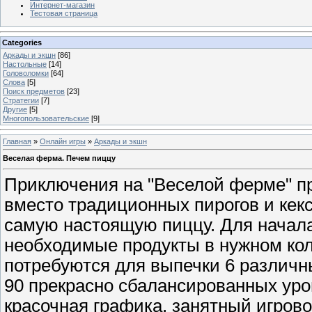
Интернет-магазин
Тестовая страница
Categories
Аркады и экшн
[86]
Настольные
[14]
Головоломки
[64]
Слова
[5]
Поиск предметов
[23]
Стратегии
[7]
Другие
[5]
Многопользовательские
[9]
Главная
»
Онлайн игры
»
Аркады и экшн
Веселая ферма. Печем пиццу
Приключения на "Веселой ферме" п
вместо традиционных пирогов и кекс
самую настоящую пиццу. Для начал
необходимые продукты в нужном кол
потребуются для выпечки 6 различн
90 прекрасно сбалансированных уро
красочная графика, занятный игрово