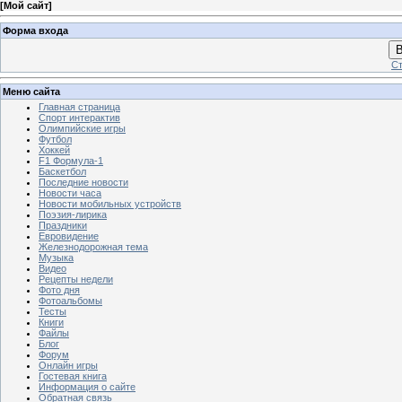
[
Мой сайт
]
Форма входа
В
Ст
Меню сайта
Главная страница
Спорт интерактив
Олимпийские игры
Футбол
Хоккей
F1 Формула-1
Баскетбол
Последние новости
Новости часа
Новости мобильных устройств
Поэзия-лирика
Праздники
Евровидение
Железнодорожная тема
Музыка
Видео
Рецепты недели
Фото дня
Фотоальбомы
Тесты
Книги
Файлы
Блог
Форум
Онлайн игры
Гостевая книга
Информация о сайте
Обратная связь