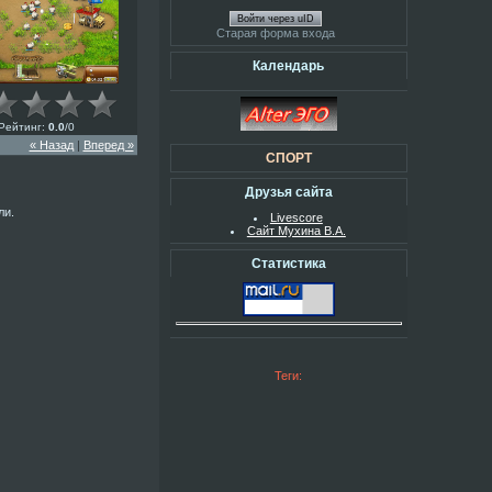
Войти через uID
Старая форма входа
Календарь
Рейтинг
:
0.0
/
0
« Назад
|
Вперед »
СПОРТ
Друзья сайта
ли.
Livescore
Сайт Мухина В.А.
Статистика
Теги: