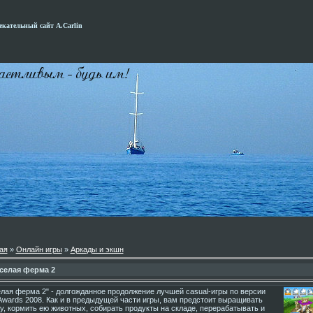
кательный сайт А.Carlin
ая
»
Онлайн игры
»
Аркады и экшн
селая ферма 2
лая ферма 2" - долгожданное продолжение лучшей casual-игры по версии
wards 2008. Как и в предыдущей части игры, вам предстоит выращивать
у, кормить ею животных, собирать продукты на складе, перерабатывать и