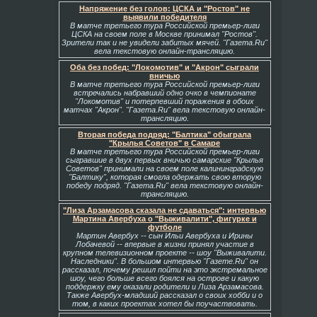
Напряжение без голов: ЦСКА и "Ростов" не
выявили победителя
В матче третьего тура Российской премьер-лиги
ЦСКА на своем поле в Москве принимал "Ростов".
Зрители так и не увидели забитых мячей. "Газета.Ru"
вела текстовую онлайн-трансляцию.
Оба без побед: "Локомотив" и "Акрон" сыграли
вничью
В матче третьего тура Российской премьер-лиги
встречались набравший одно очко в чемпионате
"Локомотив" и потерпевший поражения в обоих
матчах "Акрон". "Газета.Ru" вела текстовую онлайн-
трансляцию.
Вторая победа подряд: "Балтика" обыграла
"Крылья Советов" в Самаре
В матче третьего тура Российской премьер-лиги
сыгравшие в двух первых вничью самарские "Крылья
Советов" принимали на своем поле калининградскую
"Балтику", которая смогла одержать свою вторую
победу подряд. "Газета.Ru" вела текстовую онлайн-
трансляцию.
"Лиза Арзамасова сказала не сдаваться": интервью
Мартина Авербуха о "Выживалити", фигурке и
футболе
Мартин Авербух -- сын Ильи Авербуха и Ирины
Лобачевой -- впервые в жизни принял участие в
крупном телевизионном проекте -- шоу "Выживалити.
Наследники". В большом интервью "Газете.Ru" он
рассказал, почему решил пойти на это экстремальное
шоу, чего больше всего боялся на острове и какую
поддержку ему оказали родители и Лиза Арзамасова.
Также Авербух-младший рассказал о своих хобби и о
том, в каких проектах хотел бы поучаствовать.