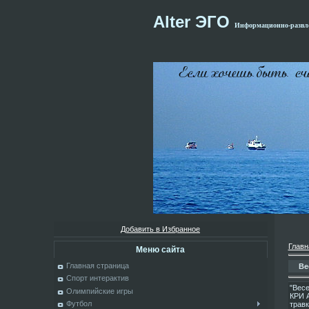
Alter ЭГО
Информационно-развле
Добавить в Избранное
Главн
Меню сайта
Главная страница
Ве
Спорт интерактив
"Весе
Олимпийские игры
КРИ A
Футбол
травк