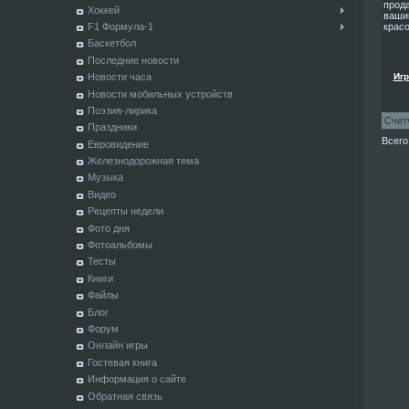
прода
Хоккей
вашим
F1 Формула-1
красо
Баскетбол
Последние новости
Новости часа
Игр
Новости мобильных устройств
Поэзия-лирика
Счет
Праздники
Всего
Евровидение
Железнодорожная тема
Музыка
Видео
Рецепты недели
Фото дня
Фотоальбомы
Тесты
Книги
Файлы
Блог
Форум
Онлайн игры
Гостевая книга
Информация о сайте
Обратная связь