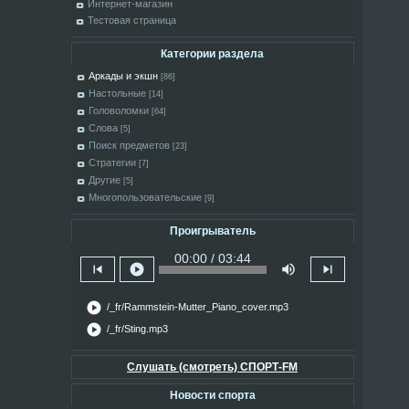
Интернет-магазин
Тестовая страница
Категории раздела
Аркады и экшн
[86]
Настольные
[14]
Головоломки
[64]
Слова
[5]
Поиск предметов
[23]
Стратегии
[7]
Другие
[5]
Многопользовательские
[9]
Проигрыватель
00:00 / 03:44
skip_previous
play_circle
volume_up
skip_next
play_circle
/_fr/Rammstein-Mutter_Piano_cover.mp3
play_circle
/_fr/Sting.mp3
Слушать (смотреть) СПОРТ-FM
Новости спорта