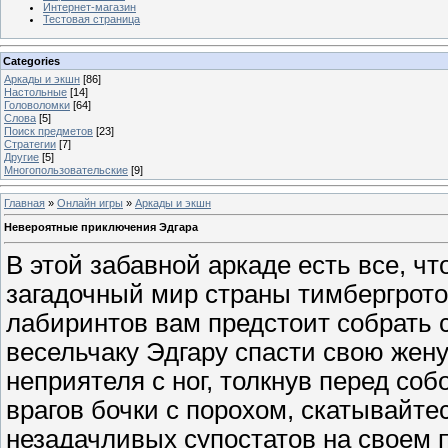
Интернет-магазин
Тестовая страница
Categories
Аркады и экшн
[86]
Настольные
[14]
Головоломки
[64]
Слова
[5]
Поиск предметов
[23]
Стратегии
[7]
Другие
[5]
Многопользовательские
[9]
Главная
»
Онлайн игры
»
Аркады и экшн
Невероятные приключения Эдгара
В этой забавной аркаде есть все, чт
загадочный мир страны тимбергрот
лабиринтов вам предстоит собрать 
весельчаку Эдгару спасти свою жену
неприятеля с ног, толкнув перед соб
врагов бочки с порохом, скатывайтес
незадачливых супостатов на своем 