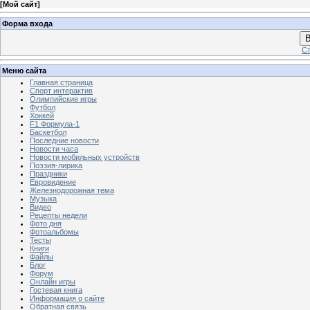
[
Мой сайт
]
Форма входа
В
Ст
Меню сайта
Главная страница
Спорт интерактив
Олимпийские игры
Футбол
Хоккей
F1 Формула-1
Баскетбол
Последние новости
Новости часа
Новости мобильных устройств
Поэзия-лирика
Праздники
Евровидение
Железнодорожная тема
Музыка
Видео
Рецепты недели
Фото дня
Фотоальбомы
Тесты
Книги
Файлы
Блог
Форум
Онлайн игры
Гостевая книга
Информация о сайте
Обратная связь