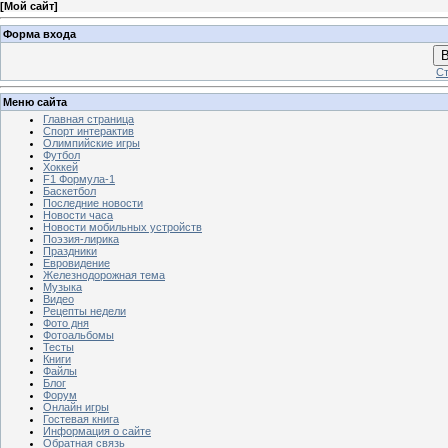
[
Мой сайт
]
Форма входа
В
Ст
Меню сайта
Главная страница
Спорт интерактив
Олимпийские игры
Футбол
Хоккей
F1 Формула-1
Баскетбол
Последние новости
Новости часа
Новости мобильных устройств
Поэзия-лирика
Праздники
Евровидение
Железнодорожная тема
Музыка
Видео
Рецепты недели
Фото дня
Фотоальбомы
Тесты
Книги
Файлы
Блог
Форум
Онлайн игры
Гостевая книга
Информация о сайте
Обратная связь