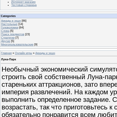
Интернет-магазин
Тестовая страница
Categories
Аркады и экшн
[86]
Настольные
[14]
Головоломки
[64]
Слова
[5]
Поиск предметов
[23]
Стратегии
[7]
Другие
[5]
Многопользовательские
[9]
Главная
»
Онлайн игры
»
Аркады и экшн
Луна-Парк
Необычный экономический симулятор
строить свой собственный Луна-пар
стареньких аттракционов, зато впер
империя развлечений. На каждом у
выполнить определенное задание. С
возрастать, так что приготовьтесь 
обязательно понравится всем люби