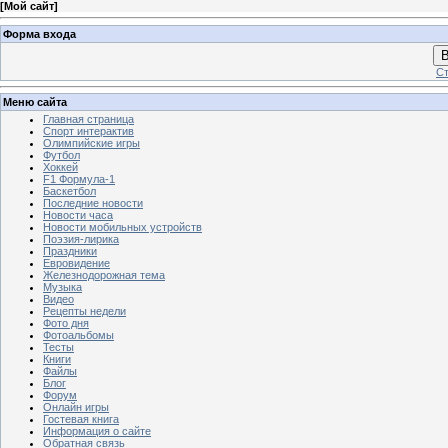
[
Мой сайт
]
Форма входа
В
Ст
Меню сайта
Главная страница
Спорт интерактив
Олимпийские игры
Футбол
Хоккей
F1 Формула-1
Баскетбол
Последние новости
Новости часа
Новости мобильных устройств
Поэзия-лирика
Праздники
Евровидение
Железнодорожная тема
Музыка
Видео
Рецепты недели
Фото дня
Фотоальбомы
Тесты
Книги
Файлы
Блог
Форум
Онлайн игры
Гостевая книга
Информация о сайте
Обратная связь