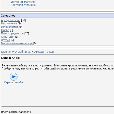
Интернет-магазин
Тестовая страница
Categories
Аркады и экшн
[86]
Настольные
[14]
Головоломки
[64]
Слова
[5]
Поиск предметов
[23]
Стратегии
[7]
Другие
[5]
Многопользовательские
[9]
Главная
»
Онлайн игры
»
Аркады и экшн
Guns n Angel
Расчистите себе путь в шести уровнях. Массовое кровопролитие, тысячи злобных м
Пройдите игру несколько раз, чтобы разблокировать различные дополнения. Управ
Играть онлайн
Всего комментариев
:
0