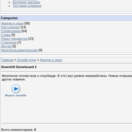
Интернет-магазин
Тестовая страница
Categories
Аркады и экшн
[86]
Настольные
[14]
Головоломки
[64]
Слова
[5]
Поиск предметов
[23]
Стратегии
[7]
Другие
[5]
Многопользовательские
[9]
Главная
»
Онлайн игры
»
Аркады и экшн
Downhill Snowboard 2
Физически точная игра о сноуборде. В этот раз уровни переработаны. Новые откры
других новинок.
Играть онлайн
Всего комментариев
:
0