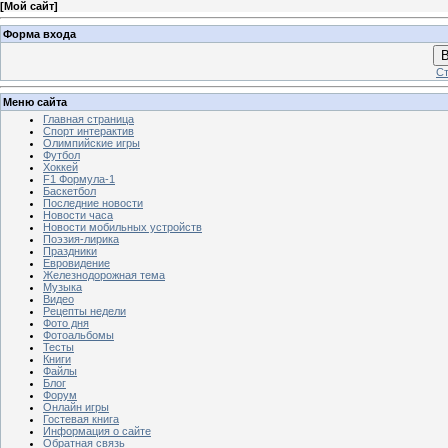
[
Мой сайт
]
Форма входа
В
Ст
Меню сайта
Главная страница
Спорт интерактив
Олимпийские игры
Футбол
Хоккей
F1 Формула-1
Баскетбол
Последние новости
Новости часа
Новости мобильных устройств
Поэзия-лирика
Праздники
Евровидение
Железнодорожная тема
Музыка
Видео
Рецепты недели
Фото дня
Фотоальбомы
Тесты
Книги
Файлы
Блог
Форум
Онлайн игры
Гостевая книга
Информация о сайте
Обратная связь