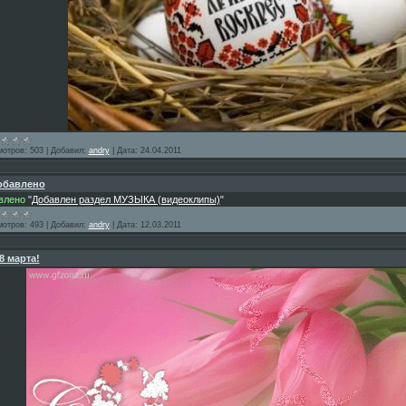
мотров:
503
|
Добавил:
andry
|
Дата:
24.04.2011
обавлено
влено
"
Добавлен раздел МУЗЫКА (видеоклипы)
"
мотров:
493
|
Добавил:
andry
|
Дата:
12.03.2011
8 марта!