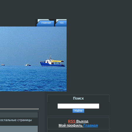
главная
rss
Поиск
 остальные страницы
RSS
Выход
Мой профиль
Главная