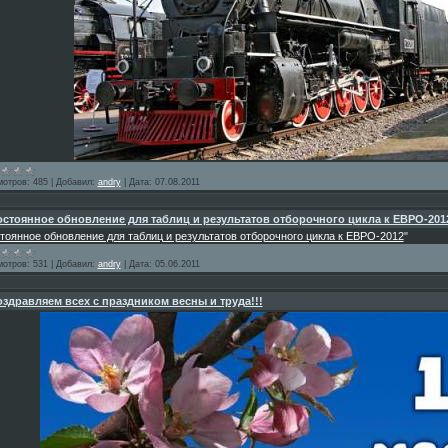
мотров:
485
|
Добавил:
andry
|
Дата:
07.08.2011
стоянное обновление для таблиц и результатов отборочного цикла к ЕВРО-201
тоянное обновление для таблиц и результатов отборочного цикла к ЕВРО-2012
"
мотров:
531
|
Добавил:
andry
|
Дата:
05.06.2011
здравляем всех с праздником весны и труда!!!