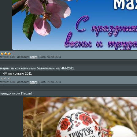
мотров:
548
|
Добавил:
andry
|
Дата:
01.05.2011
едим за хоккейными баталиями на ЧМ-2011
 :
ЧМ по хоккею 2011
мотров:
488
|
Добавил:
andry
|
Дата:
29.04.2011
праздником Пасхи!