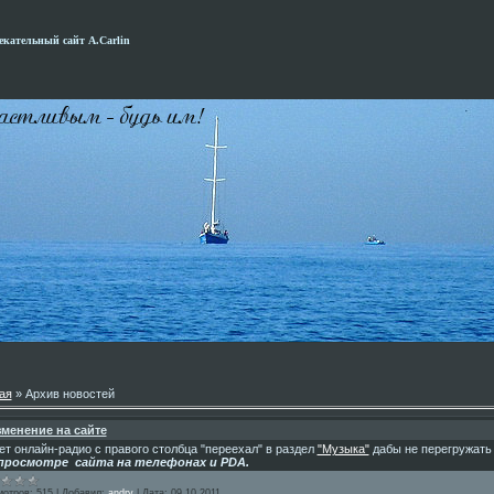
кательный сайт А.Carlin
ая
»
Архив новостей
менение на сайте
ет онлайн-радио с правого столбца "переехал" в раздел
"Музыка"
дабы не перегружать
просмотре сайта на телефонах и PDA.
мотров:
515
|
Добавил:
andry
|
Дата:
09.10.2011