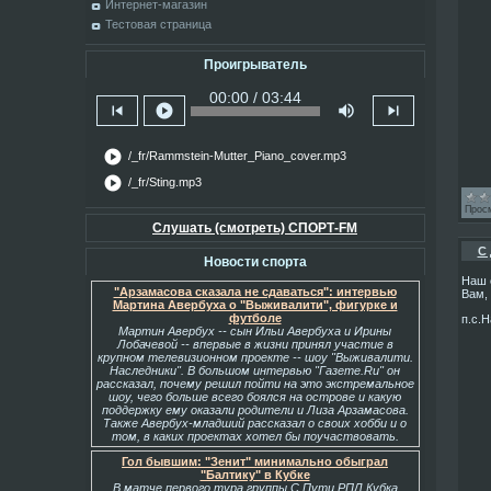
Интернет-магазин
Тестовая страница
Проигрыватель
00:00 / 03:44
skip_previous
play_circle
volume_up
skip_next
play_circle
/_fr/Rammstein-Mutter_Piano_cover.mp3
play_circle
/_fr/Sting.mp3
Прос
Слушать (смотреть) СПОРТ-FM
С 
Новости спорта
Наш 
"Арзамасова сказала не сдаваться": интервью
Вам, 
Мартина Авербуха о "Выживалити", фигурке и
футболе
п.с.
Мартин Авербух -- сын Ильи Авербуха и Ирины
Лобачевой -- впервые в жизни принял участие в
крупном телевизионном проекте -- шоу "Выживалити.
Наследники". В большом интервью "Газете.Ru" он
рассказал, почему решил пойти на это экстремальное
шоу, чего больше всего боялся на острове и какую
поддержку ему оказали родители и Лиза Арзамасова.
Также Авербух-младший рассказал о своих хобби и о
том, в каких проектах хотел бы поучаствовать.
Гол бывшим: "Зенит" минимально обыграл
"Балтику" в Кубке
В матче первого тура группы С Пути РПЛ Кубка