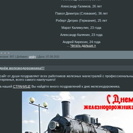
Александр Галимов, 26 лет
Павол Демитра (Словакия), 36 лет
Роберт Дитрих (Германия), 25 лет
Марат Калимулин, 23 года
Александр Калянин, 23 года
Андрей Кирюхин, 24 года
...
Читать дальше »
мотров:
607
|
Добавил:
andry
|
Дата:
07.09.2011
днём железнодорожника!!!
сайт от души поздравляет всех работников железных магистралей с профессиональны
терпенья, всего самого наилучшего!
На нашей
СТРАНИЦЕ
Вы найдёте много поздравлений к дню железнодорожника.