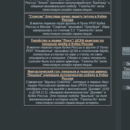
России "Зенит" принимал калининградскую "Балтику" и
одержал минимальную победу. "Газета.Ru" вела
текстовую онлайн-трансляцию.
"Спартак" блестяще начал защиту титула в Кубке
России
В матче первого тура группы А Пути РПЛ Кубка
России в Москве "Спартак" принимал "Оренбург". Игра
завершилась со счетом 5:1' "Газета.Ru" вела
текстовую онлайн-трансляцию.
Геройство и драма "Локо": ЦСКА выиграл по
пенальти дерби в Кубке России
В матче первого тура Кубка России в группе D Пути
РПЛ "Локомотив" принимал ЦСКА в столичном дерби,
Прос
полностью уступал по игре и счету, но смог
отыграться в концовке. Однако в серии пенальти
сильнее были все равно армейцы. "Газета.Ru" вела
По
текстовую онлайн-трансляцию.
"
Пос
Фантастический гол, пенальти и чудесная замена:
"Крылья" одержали историческую победу в Кубке
Прос
России
Самарские "Крылья Советов", которые в первых двух
турах Российской премьер-лиги (РПЛ) сенсационно
По
отобрали очки на выезде у московского "Динамо" (0:0)
и ЦСКА (1:1), обыграли махачкалинское "Динамо" в
Кубке России. Это первая победа "Крыльев" на поле
махачкалинцев в истории клуба. "Газета.Ru" вела
текстовую онлайн-трансляцию встречи.