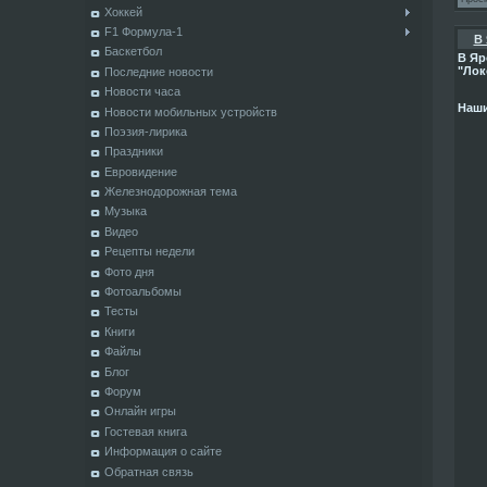
Хоккей
F1 Формула-1
В 
Баскетбол
В Яр
"Лок
Последние новости
Новости часа
Наши
Новости мобильных устройств
Поэзия-лирика
Праздники
Евровидение
Железнодорожная тема
Музыка
Видео
Рецепты недели
Фото дня
Фотоальбомы
Тесты
Книги
Файлы
Блог
Форум
Онлайн игры
Гостевая книга
Информация о сайте
Обратная связь