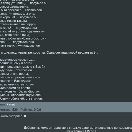
т тридцать пять, — подумал он.
 окном цвела весна,
 был прекрасен, словно сон.
асив, — подумала она.
к хороша! — подумал он.
роза жизни такова,
стал и вышел на перрон…
к жаль! — подумала она.
к жаль! — успел подумать он.
ма, взяв бокал вина,
чив любимый «Вальс-Бостон»
на… — подумала она.
ять один… — подумал он
Не молчите… жизнь так коротка. Одна секунда порой решает всё...
изменилось через год…
вошла к нему в вагон.
шу прощенья, можно к Вам?»
уду рад» - ответил он.
 окном опять весна,
лось всё прекрасным сном
знаете, я Вас ждала».
ас искал» - ответил он.
ало пламя от свечи.
л тихонько «Вальс-Бостон»
ьба?»- спросила вдруг она.
овь» - обняв её, ответил он...
вил
:
Fanat
|
мотров
:
520
|
Рейтинг
:
0.0
/
0
 комментариев
:
0
Добавлять комментарии могут только зарегистрированные пользовате
[
Регистрация
|
Вход
]