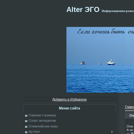
Alter ЭГО
Информационно-развле
Добавить в Избранное
Главн
Меню сайта
Главная страница
Он
Спорт интерактив
Она 
Олимпийские игры
А он
Футбол
— Же